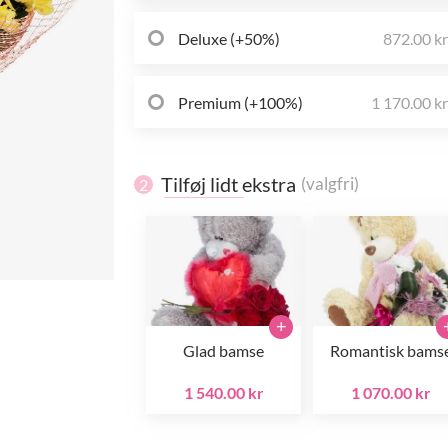
Deluxe (+50%)
872.00 k
Premium (+100%)
1 170.00 k
Tilføj lidt ekstra
(valgfri)
2
+
Glad bamse
Romantisk bams
1 540.00 kr
1 070.00 kr