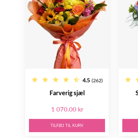
4.5
(262)
Farverig sjæl
1 070.00 kr
TILFØJ TIL KURV