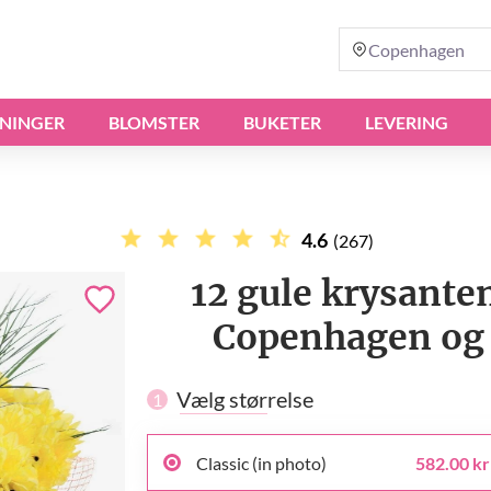
Copenhagen
NINGER
BLOMSTER
BUKETER
LEVERING
4.6
(267)
12 gule krysant
Copenhagen og 
Vælg størrelse
1
Classic (in photo)
582.00 kr