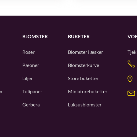
BLOMSTER
BUKETER
VOR
Roser
Blomster i æsker
Tjek
Pæoner
Blomsterkurve
Liljer
Store buketter
m
Tulipaner
Miniaturebuketter
Gerbera
Luksusblomster