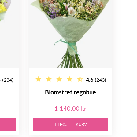
5
4.6
(234)
(243)
Blomstret regnbue
1 140.00 kr
TILFØJ TIL KURV