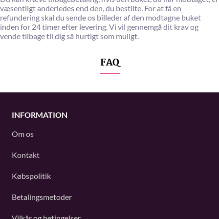
væsentligt anderledes end den, du bestilte. For at få en
refundering skal du sende os billeder af den modtagne buket
inden for 24 timer efter levering. Vi vil gennemgå dit krav og
vende tilbage til dig så hurtigt som muligt.
FAQ
INFORMATION
Om os
Kontakt
Købspolitik
Betalingsmetoder
Vilkår og betingelser