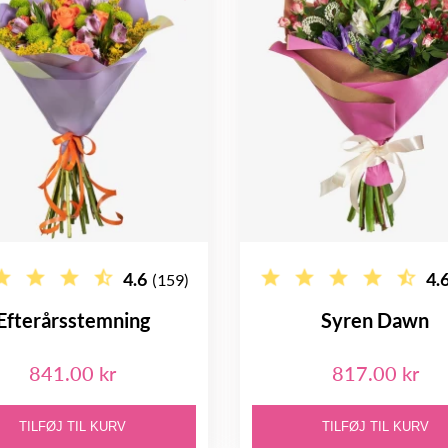
4.6
4.
(159)
Efterårsstemning
Syren Dawn
841.00 kr
817.00 kr
TILFØJ TIL KURV
TILFØJ TIL KURV