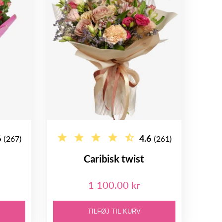
6
4.6
(267)
(261)
Caribisk twist
1 100.00 kr
TILFØJ TIL KURV