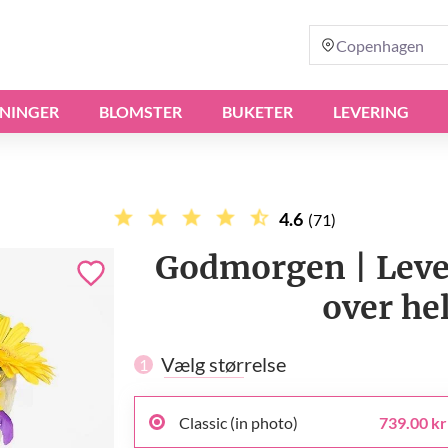
Copenhagen
NINGER
BLOMSTER
BUKETER
LEVERING
4.6
(71)
Godmorgen | Leve
over he
Vælg størrelse
1
Classic (in photo)
739.00 kr