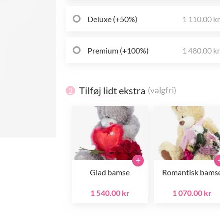
Deluxe (+50%)
1 110.00 k
Premium (+100%)
1 480.00 k
Tilføj lidt ekstra
(valgfri)
2
+
Glad bamse
Romantisk bams
1 540.00 kr
1 070.00 kr