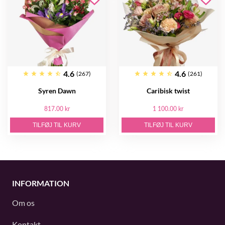
4.6
4.6
(267)
(261)
Syren Dawn
Caribisk twist
817.00 kr
1 100.00 kr
TILFØJ TIL KURV
TILFØJ TIL KURV
INFORMATION
Om os
Kontakt