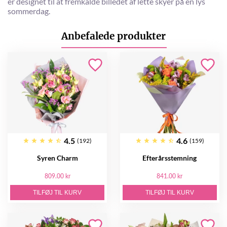
er designet til at fremkalde billedet af lette skyer på en lys
sommerdag.
Anbefalede produkter
4.5
4.6
(192)
(159)
Syren Charm
Efterårsstemning
809.00 kr
841.00 kr
TILFØJ TIL KURV
TILFØJ TIL KURV