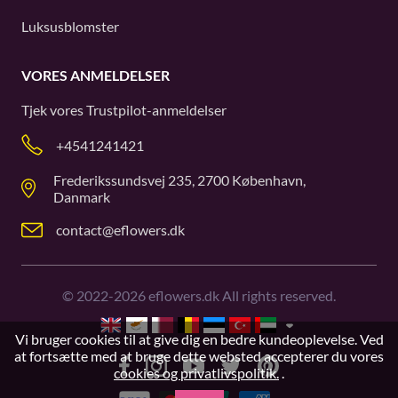
Luksusblomster
VORES ANMELDELSER
Tjek vores
Trustpilot
-anmeldelser
+4541241421
Frederikssundsvej 235, 2700 København,
Danmark
contact@eflowers.dk
©
2022-2026
eflowers.dk All rights reserved.
Vi bruger cookies til at give dig en bedre kundeoplevelse. Ved
at fortsætte med at bruge dette websted accepterer du vores
cookies og privatlivspolitik.
.