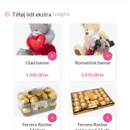
Tilføj lidt ekstra
(valgfri)
2
+
+
Glad bamse
Romantisk bamse
1 540.00 kr
1 070.00 kr
+
+
Ferrero Rocher
Ferrero Rocher
Mellem
pakke med 24 stk.