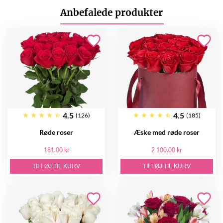
Anbefalede produkter
4.5
4.5
(126)
(185)
Røde roser
Æske med røde roser
181.00 kr
2 100.00 kr
TILFØJ TIL KURV
TILFØJ TIL KURV