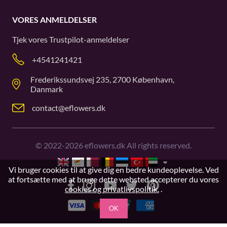
VORES ANMELDELSER
Tjek vores
Trustpilot
-anmeldelser
+4541241421
Frederikssundsvej 235, 2700 København,
Danmark
contact@eflowers.dk
©
2022-2026
eflowers.dk All rights reserved.
Vi bruger cookies til at give dig en bedre kundeoplevelse. Ved
at fortsætte med at bruge dette websted accepterer du vores
cookies og privatlivspolitik.
.
OK