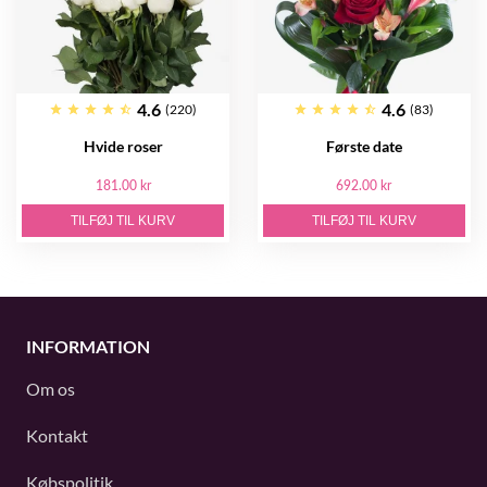
4.6
4.6
(220)
(83)
Hvide roser
Første date
181.00 kr
692.00 kr
TILFØJ TIL KURV
TILFØJ TIL KURV
INFORMATION
Om os
Kontakt
Købspolitik