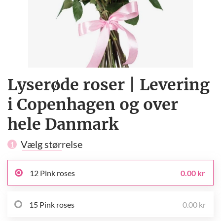
Lyserøde roser | Levering
i Copenhagen og over
hele Danmark
Vælg størrelse
1
12 Pink roses
0.00 kr
15 Pink roses
0.00 kr