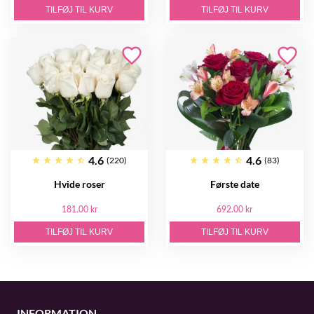
TILFØJ TIL KURV
TILFØJ TIL KURV
4.6
4.6
(220)
(83)
Hvide roser
Første date
181.00 kr
692.00 kr
TILFØJ TIL KURV
TILFØJ TIL KURV
INFORMATION