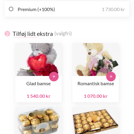
Premium (+100%)
1 730.00 kr
Tilføj lidt ekstra
(valgfri)
2
+
+
Glad bamse
Romantisk bamse
1 540.00 kr
1 070.00 kr