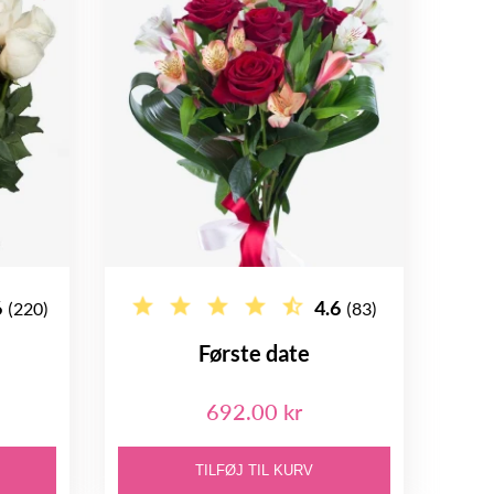
6
4.6
(220)
(83)
Første date
692.00 kr
TILFØJ TIL KURV