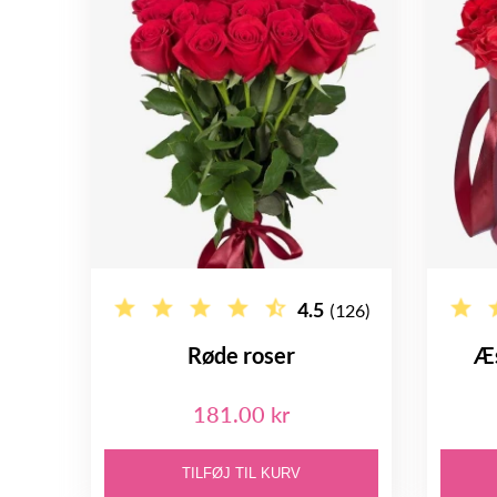
4.5
(126)
Røde roser
Æs
181.00 kr
TILFØJ TIL KURV