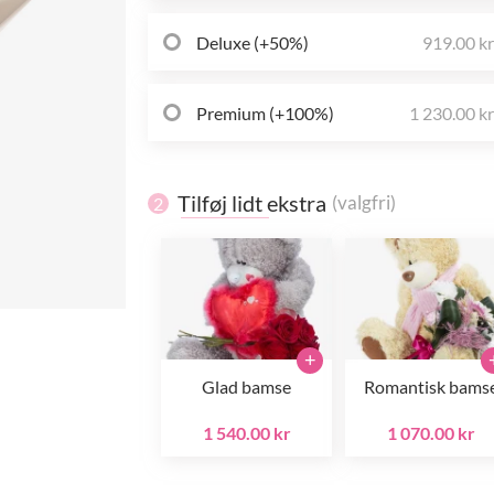
Deluxe (+50%)
919.00 k
Premium (+100%)
1 230.00 k
Tilføj lidt ekstra
(valgfri)
2
+
Glad bamse
Romantisk bams
1 540.00 kr
1 070.00 kr