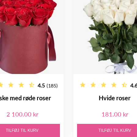
4.5
4.
(185)
ke med røde roser
Hvide roser
2 100.00 kr
181.00 kr
TILFØJ TIL KURV
TILFØJ TIL KURV