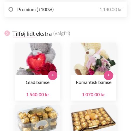
Premium (+100%)
1 140.00 kr
Tilføj lidt ekstra
(valgfri)
2
+
+
Glad bamse
Romantisk bamse
1 540.00 kr
1 070.00 kr