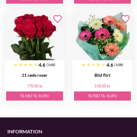
4.6
4.6
(148)
(108)
11 røde roser
Blid flirt
770.00 kr
558.00 kr
TILFØJ TIL KURV
TILFØJ TIL KURV
INFORMATION