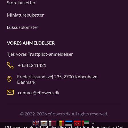
Store buketter
Miniaturebuketter
Luksusblomster
VORES ANMELDELSER
Tjek vores
Trustpilot
-anmeldelser
+4541241421
Frederikssundsvej 235, 2700 København,
Danmark
contact@eflowers.dk
©
2022-2026
eflowers.dk All rights reserved.
Vi bruger cookies til at give dig en bedre kundeoplevelse. Ved