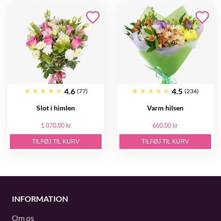
4.6
4.5
(77)
(234)
Slot i himlen
Varm hilsen
1 070.00 kr
660.00 kr
TILFØJ TIL KURV
TILFØJ TIL KURV
INFORMATION
Om os