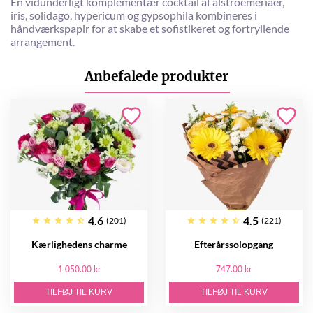
En vidunderligt komplementær cocktail af alstroemeriaer,
iris, solidago, hypericum og gypsophila kombineres i
håndværkspapir for at skabe et sofistikeret og fortryllende
arrangement.
Anbefalede produkter
4.6
4.5
(201)
(221)
Kærlighedens charme
Efterårssolopgang
1 050.00 kr
747.00 kr
TILFØJ TIL KURV
TILFØJ TIL KURV