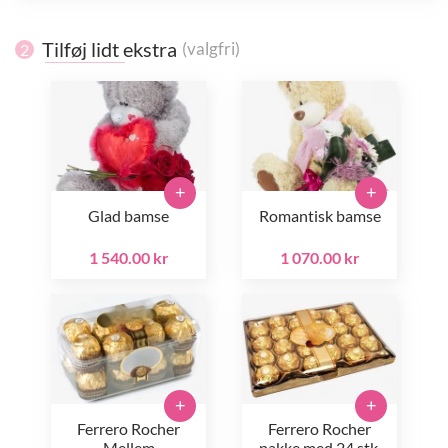
Tilføj lidt ekstra
(valgfri)
2
+
+
Glad bamse
Romantisk bamse
1 540.00 kr
1 070.00 kr
+
+
Ferrero Rocher
Ferrero Rocher
Mellem
pakke med 24 stk.