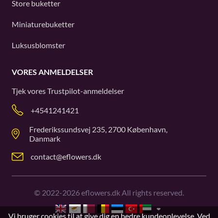
Store buketter
Miniaturebuketter
Luksusblomster
VORES ANMELDELSER
Tjek vores
Trustpilot
-anmeldelser
+4541241421
Frederikssundsvej 235, 2700 København,
Danmark
contact@eflowers.dk
©
2022-2026
eflowers.dk All rights reserved.
Vi bruger cookies til at give dig en bedre kundeoplevelse. Ved