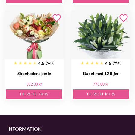
4.5
4.5
(267)
(230)
Skønhedens perle
Buket med 12 liljer
872.00 kr
778.00 kr
TILFØJ TIL KURV
TILFØJ TIL KURV
INFORMATION